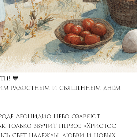
τη! 💙
этим радостным и священным днём
роде Леонидио небо озаряют
к только звучит первое «Христос
ысь свет надежды, любви и новых