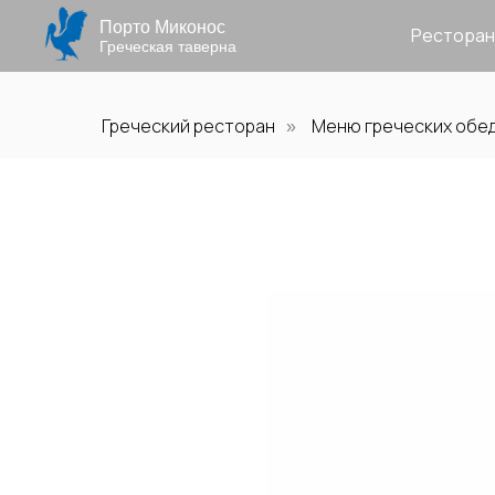
Порто Миконос
Ресторан
Греческая таверна
Греческий ресторан
Меню греческих обе
»