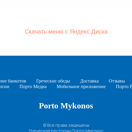
Скачать меню с Яндекс.Диска
ние банкетов
Греческие обеды
Доставка
Отзывы
нсии
Порто Медиа
Мобильное приложение
Порто 
Porto Mykonos
© Все права защищены
Греческий ресторан Порто Миконос