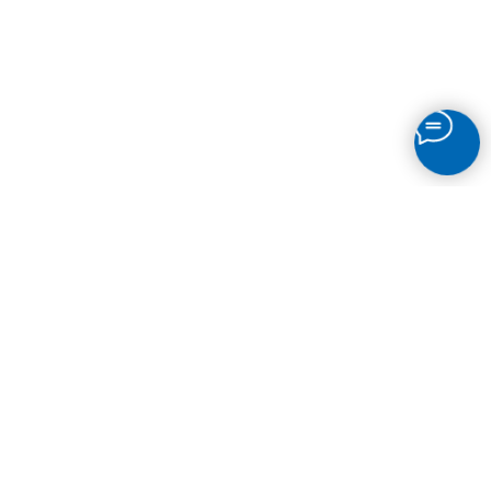
Главная
Забронировать стол
Проведение банкетов
Греческие обеды
Доставка
Отзывы
Контакты
Пользовательские соглашения
Вакансии
Порто Медиа
Мобильное приложение