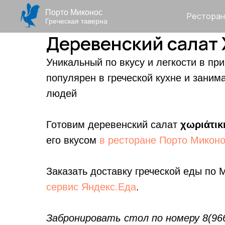
Порто Миконос
Ресторан
Греческая таверна
Деревенский салат
Уникальный по вкусу и легкости в пр
популярен в греческой кухне и заним
людей
Готовим деревенский салат
χωριάτικ
его вкусом
в ресторане Порто Микон
Заказать доставку греческой еды по
сервис Яндекс.Еда
.
Забронировать стол по номеру 8(966