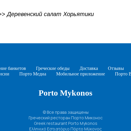
>>
Деревенский салат Хорьятики
ние банкетов
Греческие обеды
Доставка
Отзывы
нсии
Порто Медиа
Мобильное приложение
Порто 
Porto Mykonos
© Все права защищены
Греческий ресторан Порто Миконос
Greek restaurant Porto Mykonos
Ελληνικό Εστιατόριο Πόρτο Μύκονος