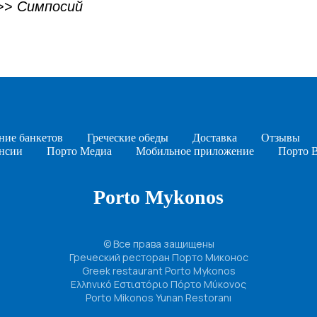
>>
Симпосий
ние банкетов
Греческие обеды
Доставка
Отзывы
нсии
Порто Медиа
Мобильное приложение
Порто 
Porto Mykonos
© Все права защищены
Греческий ресторан Порто Миконос
Greek restaurant Porto Mykonos
Ελληνικό Εστιατόριο Πόρτο Μύκονος
Porto Mikonos Yunan Restoranı