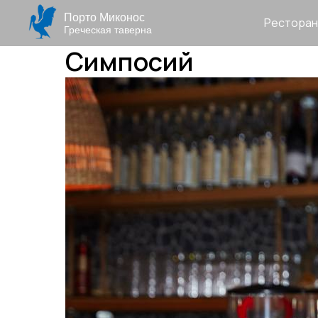
Порто Миконос
Ресторан
Греческая таверна
Симпосий