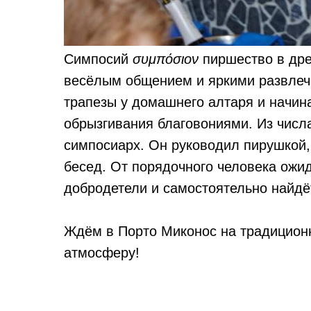
Симпосий
συμπόσιον
пиршество в дре
весёлым общением и яркими развлеч
трапезы у домашнего алтаря и начина
обрызгивания благовониями. Из числ
симпосиарх. Он руководил пирушкой,
бесед. От порядочного человека ожид
добродетели и самостоятельно найдё
Ждём в Порто Миконос на традицион
атмосферу!